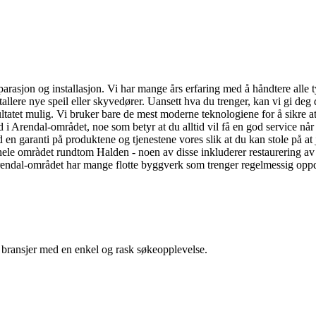
parasjon og installasjon. Vi har mange års erfaring med å håndtere alle ty
stallere nye speil eller skyvedører. Uansett hva du trenger, kan vi gi de
ultatet mulig. Vi bruker bare de mest moderne teknologiene for å sikre at a
d i Arendal-området, noe som betyr at du alltid vil få en god service når
tid en garanti på produktene og tjenestene vores slik at du kan stole på a
r hele omràdet rundtom Halden - noen av disse inkluderer restaurering 
endal-området har mange flotte byggverk som trenger regelmessig oppdat
g bransjer med en enkel og rask søkeopplevelse.