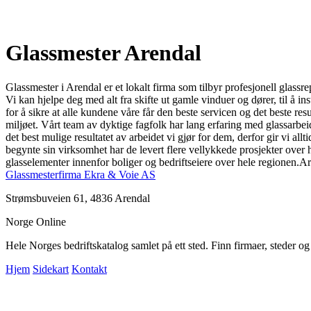
Glassmester Arendal
Glassmester i Arendal er et lokalt firma som tilbyr profesjonell glassre
Vi kan hjelpe deg med alt fra skifte ut gamle vinduer og dører, til å in
for å sikre at alle kundene våre får den beste servicen og det beste res
miljøet. Vårt team av dyktige fagfolk har lang erfaring med glassarbei
det best mulige resultatet av arbeidet vi gjør for dem, derfor gir vi all
begynte sin virksomhet har de levert flere vellykkede prosjekter ove
glasselementer innenfor boliger og bedriftseiere over hele regionen.Ar
Glassmesterfirma Ekra & Voie AS
Strømsbuveien 61, 4836 Arendal
Norge Online
Hele Norges bedriftskatalog samlet på ett sted. Finn firmaer, steder o
Hjem
Sidekart
Kontakt