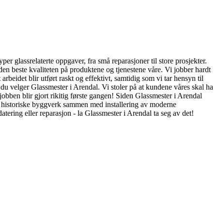
per glassrelaterte oppgaver, fra små reparasjoner til store prosjekter.
g den beste kvaliteten på produktene og tjenestene våre. Vi jobber hardt
rbeidet blir utført raskt og effektivt, samtidig som vi tar hensyn til
 du velger Glassmester i Arendal. Vi stoler på at kundene våres skal ha
t jobben blir gjort rikitig første gangen! Siden Glassmester i Arendal
av historiske byggverk sammen med installering av moderne
ering eller reparasjon - la Glassmester i Arendal ta seg av det!