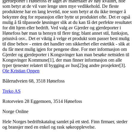
gjerdeporter i Hønefoss er laget av materialer av høy kvalitet, noe
som betyr at de vil vare lenge uten mye vedlikehold. De fleste
produktene har en lang levetid, noe som betyr at du ikke trenger å
bekymre deg for reparasjon eller bytte ut produktet ofte. Det er også
mulig å få tilpassede løsninger slik at du kan få det perfekte resultatet
for ditt hjem eller bedrift. Ved valg av Gjerder og gjerdeporter i
Hønefoss bør man ta hensyn til flere ting; blant annet stil, funksjon,
prisnivå osv.. Det er viktig å velge et produkt som passer best mulig
til dine behov - enten det handler om sikkerhet eller estetikk - slik at
du får mest mulig igjen for pengene dine. For mer informasjon om
Gjerder og gjerdeporter i Kongsvinger kan man besøke nettsiden til
Kongsvinger Kommune[1], der man finner informasjon om alle
typer tjenester relatert til bygging av hus[2]og andre prosjekter[3].
Ole Kristian Oppen
Bålerudveien 68, 3518 Hønefoss
Treko AS
Rotorveien 28 Eggemoen, 3514 Hønefoss
Norge Online
Hele Norges bedriftskatalog samlet på ett sted. Finn firmaer, steder
og bransjer med en enkel og rask søkeopplevelse.