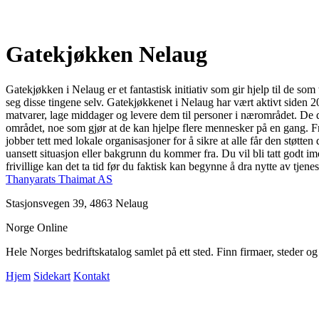
Gatekjøkken Nelaug
Gatekjøkken i Nelaug er et fantastisk initiativ som gir hjelp til de som
seg disse tingene selv. Gatekjøkkenet i Nelaug har vært aktivt siden 
matvarer, lage middager og levere dem til personer i nærområdet. De d
området, noe som gjør at de kan hjelpe flere mennesker på en gang. Fri
jobber tett med lokale organisasjoner for å sikre at alle får den støtt
uansett situasjon eller bakgrunn du kommer fra. Du vil bli tatt godt i
frivillige kan det ta tid før du faktisk kan begynne å dra nytte av tjene
Thanyarats Thaimat AS
Stasjonsvegen 39, 4863 Nelaug
Norge Online
Hele Norges bedriftskatalog samlet på ett sted. Finn firmaer, steder o
Hjem
Sidekart
Kontakt