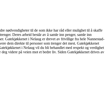
dre nødvendigheter til de som ikke har råd eller mulighet til å skaffe
renger. Deres arbeid består av å samle inn penger, samle inn
r. Gatekjøkkenet i Nelaug er drevet av frivillige fra hele Nannestad-
levere dem direkte til personer som trenger det mest. Gatekjøkkenet
a Gatekjøkkenet i Nelaug vil du bli behandlet med respekt og verdighet
me deg videre på veien mot et bedre liv. Siden Gatekjøkkenet drives av