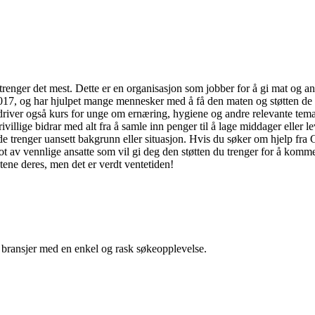
 trenger det mest. Dette er en organisasjon som jobber for å gi mat og an
2017, og har hjulpet mange mennesker med å få den maten og støtten de t
river også kurs for unge om ernæring, hygiene og andre relevante temae
villige bidrar med alt fra å samle inn penger til å lage middager eller 
en de trenger uansett bakgrunn eller situasjon. Hvis du søker om hjelp fr
mot av vennlige ansatte som vil gi deg den støtten du trenger for å kom
stene deres, men det er verdt ventetiden!
g bransjer med en enkel og rask søkeopplevelse.