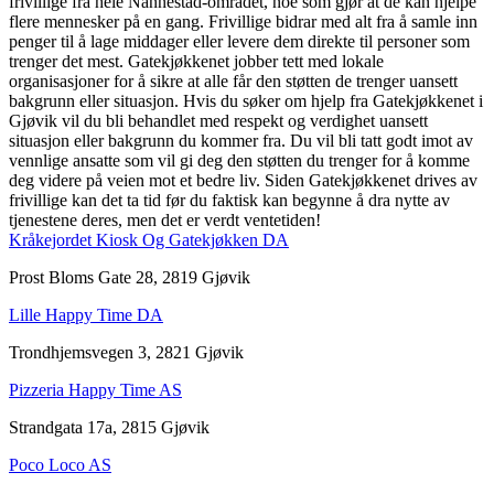
frivillige fra hele Nannestad-området, noe som gjør at de kan hjelpe
flere mennesker på en gang. Frivillige bidrar med alt fra å samle inn
penger til å lage middager eller levere dem direkte til personer som
trenger det mest. Gatekjøkkenet jobber tett med lokale
organisasjoner for å sikre at alle får den støtten de trenger uansett
bakgrunn eller situasjon. Hvis du søker om hjelp fra Gatekjøkkenet i
Gjøvik vil du bli behandlet med respekt og verdighet uansett
situasjon eller bakgrunn du kommer fra. Du vil bli tatt godt imot av
vennlige ansatte som vil gi deg den støtten du trenger for å komme
deg videre på veien mot et bedre liv. Siden Gatekjøkkenet drives av
frivillige kan det ta tid før du faktisk kan begynne å dra nytte av
tjenestene deres, men det er verdt ventetiden!
Kråkejordet Kiosk Og Gatekjøkken DA
Prost Bloms Gate 28, 2819 Gjøvik
Lille Happy Time DA
Trondhjemsvegen 3, 2821 Gjøvik
Pizzeria Happy Time AS
Strandgata 17a, 2815 Gjøvik
Poco Loco AS