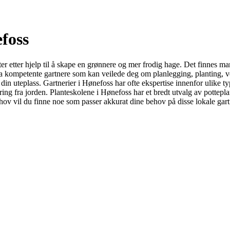
foss
 leter etter hjelp til å skape en grønnere og mer frodig hage. Det finnes
 fra kompetente gartnere som kan veilede deg om planlegging, planting, v
 din uteplass. Gartnerier i Hønefoss har ofte ekspertise innenfor ulike t
næring fra jorden. Planteskolene i Hønefoss har et bredt utvalg av pottepl
behov vil du finne noe som passer akkurat dine behov på disse lokale gar