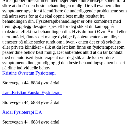
Årdal jobber ofte sammen med leger eller andre helsepersonell for å
sikre at du får den beste behandlingen mulig. De vil evaluere dine
symptomer nøye for å identifisere de underliggende problemene som
må adresseres for at du skal oppnå best mulig resultat fra
behandlingen din. Fysioterapibehandlinger er ofte kombinert med
treningsopplegg designet spesielt for deg slik at du kan oppnå
maksimal effekt fra behandlingen din. Hvis du bor i Øvre Årdal eller
nærområdet, finnes det mange dyktige fysioterapeuter som tilbyr
tjenester på ulike steder rundt om i byen - enten det er på sykehus
eller private klinikker - slik at du lett kan finne en fysioterapeut som
passer dine behov best mulig. Det anbefales alltid at du tar kontakt
med en autorisert fysioterapeut nær deg slik at de kan vurdere
symptomene dine grundig og gi den beste behandlingsplanen basert
på dine individuelle behov
Kristine Øvstetun Fysioterapi
Storevegen 44, 6884 øvre årdal
Lars-Kristian Fauske Fysioterapi
Storevegen 44, 6884 øvre årdal
Årdal Fysioterapi DA
Storevegen 44, 6884 øvre årdal