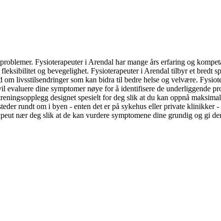
e problemer. Fysioterapeuter i Arendal har mange års erfaring og kompe
leksibilitet og bevegelighet. Fysioterapeuter i Arendal tilbyr et bredt sp
d om livsstilsendringer som kan bidra til bedre helse og velvære. Fysio
 vil evaluere dine symptomer nøye for å identifisere de underliggende p
reningsopplegg designet spesielt for deg slik at du kan oppnå maksimal
teder rundt om i byen - enten det er på sykehus eller private klinikker -
terapeut nær deg slik at de kan vurdere symptomene dine grundig og gi d