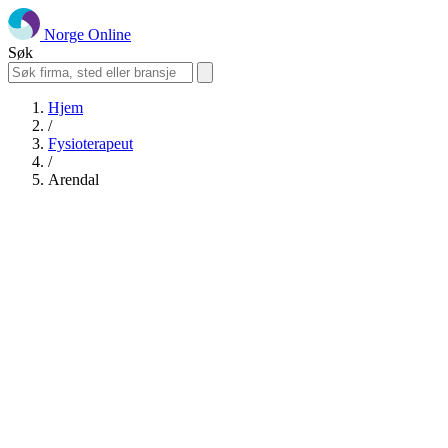
Norge Online
Søk
Hjem
/
Fysioterapeut
/
Arendal