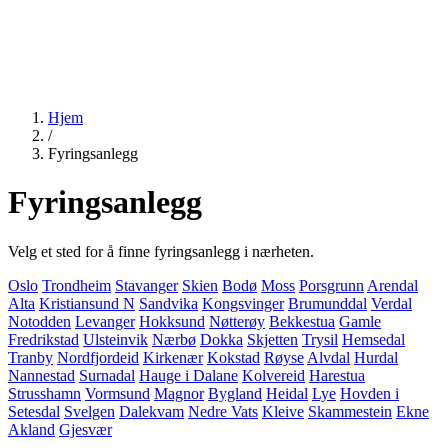
Hjem
/
Fyringsanlegg
Fyringsanlegg
Velg et sted for å finne fyringsanlegg i nærheten.
Oslo
Trondheim
Stavanger
Skien
Bodø
Moss
Porsgrunn
Arendal
Alta
Kristiansund N
Sandvika
Kongsvinger
Brumunddal
Verdal
Notodden
Levanger
Hokksund
Nøtterøy
Bekkestua
Gamle
Fredrikstad
Ulsteinvik
Nærbø
Dokka
Skjetten
Trysil
Hemsedal
Tranby
Nordfjordeid
Kirkenær
Kokstad
Røyse
Alvdal
Hurdal
Nannestad
Surnadal
Hauge i Dalane
Kolvereid
Harestua
Strusshamn
Vormsund
Magnor
Bygland
Heidal
Lye
Hovden i
Setesdal
Svelgen
Dalekvam
Nedre Vats
Kleive
Skammestein
Ekne
Akland
Gjesvær