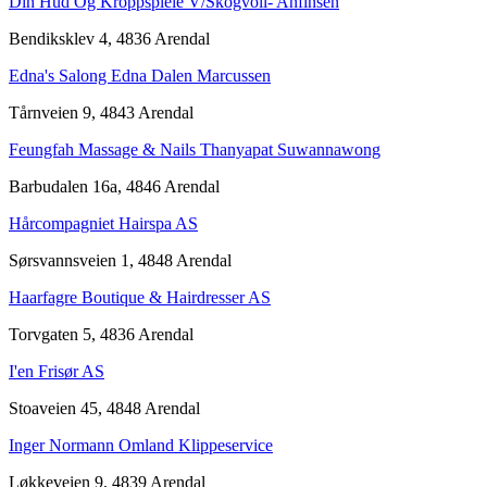
Din Hud Og Kroppspleie V/Skogvoll- Anfinsen
Bendiksklev 4, 4836 Arendal
Edna's Salong Edna Dalen Marcussen
Tårnveien 9, 4843 Arendal
Feungfah Massage & Nails Thanyapat Suwannawong
Barbudalen 16a, 4846 Arendal
Hårcompagniet Hairspa AS
Sørsvannsveien 1, 4848 Arendal
Haarfagre Boutique & Hairdresser AS
Torvgaten 5, 4836 Arendal
I'en Frisør AS
Stoaveien 45, 4848 Arendal
Inger Normann Omland Klippeservice
Løkkeveien 9, 4839 Arendal