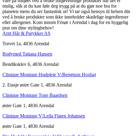
vare på miljøet ved å bruke miljøvennlige produkter når det er
mulig, slik at du kan føle deg trygg på at du gjør noe bra for
planeten mens du ser fantastisk ut! Vi tar også hensyn til helsen din
ved å bruke produkter som ikke inneholder skadelige ingredienser
eller allergener. Kom innom Frisør i Arendal i dag for en hyggelig
prat om dine stylingbehov!
Arnt Hår & Parykker AS
Torvet 1a, 4836 Arendal
Bodymed Tatiana Hansen
Bendiksklev 6, 4836 Arendal
Clinique Monique Hudpleie V/Bengtson Hoxhaj
2. Etasje østre Gate 1, 4836 Arendal
Clinique Monique Tone Baardsen
østre Gate 1, 4836 Arendal
Clinique Monique V/Leila Flaten Johansen
østre Gate 1, 4836 Arendal