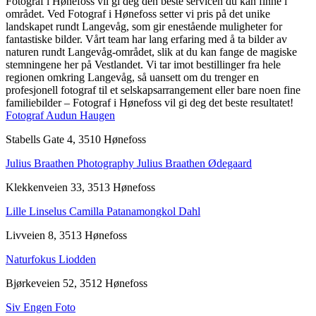
Fotograf i Hønefoss vil gi deg den beste servicen du kan finne i
området. Ved Fotograf i Hønefoss setter vi pris på det unike
landskapet rundt Langevåg, som gir enestående muligheter for
fantastiske bilder. Vårt team har lang erfaring med å ta bilder av
naturen rundt Langevåg-området, slik at du kan fange de magiske
stemningene her på Vestlandet. Vi tar imot bestillinger fra hele
regionen omkring Langevåg, så uansett om du trenger en
profesjonell fotograf til et selskapsarrangement eller bare noen fine
familiebilder – Fotograf i Hønefoss vil gi deg det beste resultatet!
Fotograf Audun Haugen
Stabells Gate 4, 3510 Hønefoss
Julius Braathen Photography Julius Braathen Ødegaard
Klekkenveien 33, 3513 Hønefoss
Lille Linselus Camilla Patanamongkol Dahl
Livveien 8, 3513 Hønefoss
Naturfokus Liodden
Bjørkeveien 52, 3512 Hønefoss
Siv Engen Foto