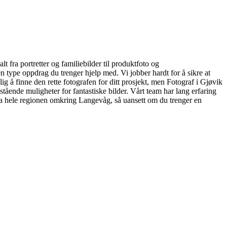
lt fra portretter og familiebilder til produktfoto og
en type oppdrag du trenger hjelp med. Vi jobber hardt for å sikre at
ig å finne den rette fotografen for ditt prosjekt, men Fotograf i Gjøvik
tående muligheter for fantastiske bilder. Vårt team har lang erfaring
fra hele regionen omkring Langevåg, så uansett om du trenger en