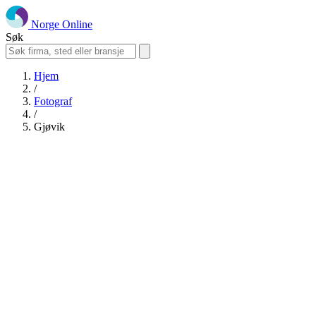
Norge Online
Søk
Hjem
/
Fotograf
/
Gjøvik