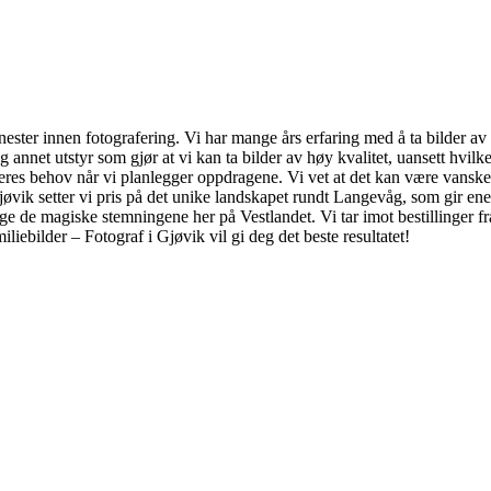
nester innen fotografering. Vi har mange års erfaring med å ta bilder av a
g annet utstyr som gjør at vi kan ta bilder av høy kvalitet, uansett hvilk
 deres behov når vi planlegger oppdragene. Vi vet at det kan være vanskel
jøvik setter vi pris på det unike landskapet rundt Langevåg, som gir enes
ge de magiske stemningene her på Vestlandet. Vi tar imot bestillinger 
iliebilder – Fotograf i Gjøvik vil gi deg det beste resultatet!