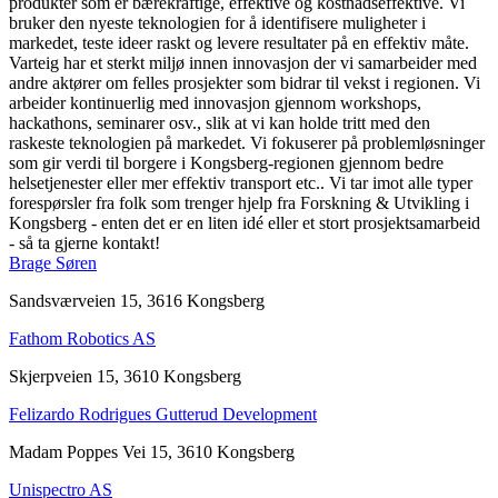
produkter som er bærekraftige, effektive og kostnadseffektive. Vi
bruker den nyeste teknologien for å identifisere muligheter i
markedet, teste ideer raskt og levere resultater på en effektiv måte.
Varteig har et sterkt miljø innen innovasjon der vi samarbeider med
andre aktører om felles prosjekter som bidrar til vekst i regionen. Vi
arbeider kontinuerlig med innovasjon gjennom workshops,
hackathons, seminarer osv., slik at vi kan holde tritt med den
raskeste teknologien på markedet. Vi fokuserer på problemløsninger
som gir verdi til borgere i Kongsberg-regionen gjennom bedre
helsetjenester eller mer effektiv transport etc.. Vi tar imot alle typer
forespørsler fra folk som trenger hjelp fra Forskning & Utvikling i
Kongsberg - enten det er en liten idé eller et stort prosjektsamarbeid
- så ta gjerne kontakt!
Brage Søren
Sandsværveien 15, 3616 Kongsberg
Fathom Robotics AS
Skjerpveien 15, 3610 Kongsberg
Felizardo Rodrigues Gutterud Development
Madam Poppes Vei 15, 3610 Kongsberg
Unispectro AS