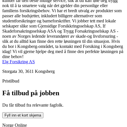
kunder får den beste mulige service, slik at du kan føle deg trygg
nok til å ta smartere valg når det gjelder din personlige eller
familiens forsikringsbehov. Vi har et bredt utvalg av produkter som
passer alle budsjetter, inkludert billigere alternativer som
studentforsikringer og barneforskrifter. Vi jobber tett med lokale
selskaper slike som Gjensidige Forsikkringsselskap AS, If
Skadeforsakringsselskap ASA og Trygg Forsakringsselskap AS -
noen av Norges ledende leverandører av skade-og livsforsuring -
slik at du alltid kan finne den rette løsningen til din situasjon. Hvis
du bor i Kongsberg-området, ta kontakt med Forsiking i Kongsberg
idag! Vi vil gjerne hjelpe deg med å finne den perfekte løsningen på
dine behov!
Elg Forsikring AS
Storgata 30, 3611 Kongsberg
Pristilbud
Få tilbud på jobben
Du får tilbud fra relevante fagfolk.
Fyll inn et kort skjema
Norge Online