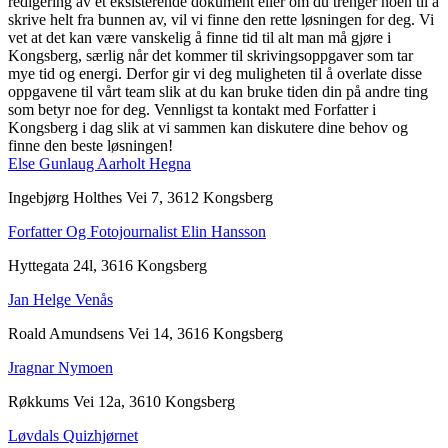
redigering av et eksisterende dokument eller om du trenger noen til å
skrive helt fra bunnen av, vil vi finne den rette løsningen for deg. Vi
vet at det kan være vanskelig å finne tid til alt man må gjøre i
Kongsberg, særlig når det kommer til skrivingsoppgaver som tar
mye tid og energi. Derfor gir vi deg muligheten til å overlate disse
oppgavene til vårt team slik at du kan bruke tiden din på andre ting
som betyr noe for deg. Vennligst ta kontakt med Forfatter i
Kongsberg i dag slik at vi sammen kan diskutere dine behov og
finne den beste løsningen!
Else Gunlaug Aarholt Hegna
Ingebjørg Holthes Vei 7, 3612 Kongsberg
Forfatter Og Fotojournalist Elin Hansson
Hyttegata 24l, 3616 Kongsberg
Jan Helge Venås
Roald Amundsens Vei 14, 3616 Kongsberg
Jragnar Nymoen
Røkkums Vei 12a, 3610 Kongsberg
Løvdals Quizhjørnet