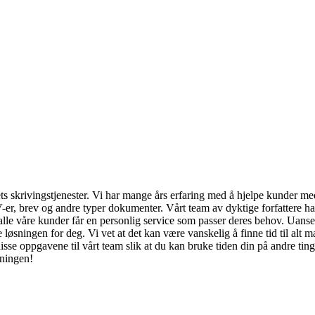
ets skrivingstjenester. Vi har mange års erfaring med å hjelpe kunder med
-er, brev og andre typer dokumenter. Vårt team av dyktige forfattere h
t alle våre kunder får en personlig service som passer deres behov. Uans
te løsningen for deg. Vi vet at det kan være vanskelig å finne tid til al
disse oppgavene til vårt team slik at du kan bruke tiden din på andre tin
sningen!