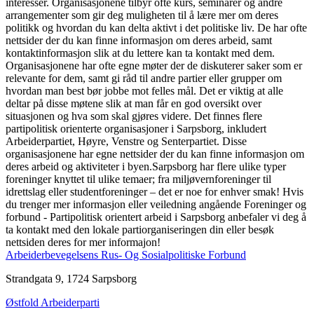
interesser. Organisasjonene tilbyr ofte kurs, seminarer og andre
arrangementer som gir deg muligheten til å lære mer om deres
politikk og hvordan du kan delta aktivt i det politiske liv. De har ofte
nettsider der du kan finne informasjon om deres arbeid, samt
kontaktinformasjon slik at du lettere kan ta kontakt med dem.
Organisasjonene har ofte egne møter der de diskuterer saker som er
relevante for dem, samt gi råd til andre partier eller grupper om
hvordan man best bør jobbe mot felles mål. Det er viktig at alle
deltar på disse møtene slik at man får en god oversikt over
situasjonen og hva som skal gjøres videre. Det finnes flere
partipolitisk orienterte organisasjoner i Sarpsborg, inkludert
Arbeiderpartiet, Høyre, Venstre og Senterpartiet. Disse
organisasjonene har egne nettsider der du kan finne informasjon om
deres arbeid og aktiviteter i byen.Sarpsborg har flere ulike typer
foreninger knyttet til ulike temaer; fra miljøvernforeninger til
idrettslag eller studentforeninger – det er noe for enhver smak! Hvis
du trenger mer informasjon eller veiledning angående Foreninger og
forbund - Partipolitisk orientert arbeid i Sarpsborg anbefaler vi deg å
ta kontakt med den lokale partiorganiseringen din eller besøk
nettsiden deres for mer informajon!
Arbeiderbevegelsens Rus- Og Sosialpolitiske Forbund
Strandgata 9, 1724 Sarpsborg
Østfold Arbeiderparti