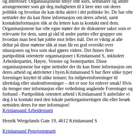
og interesser. Organisasjonene tilbyr ofte kurs, seminarer og andre
arrangementer som gir deg muligheten til å lære mer om deres
politikk og hvordan du kan delta aktivt i det politiske liv. De har ofte
nettsider der du kan finne informasjon om deres arbeid, samt
kontaktinformasjon slik at du lettere kan ta kontakt med dem.
Organisasjonene har ofte egne møter der de diskuterer saker som er
relevante for dem, samt gi råd til andre partier eller grupper om
hvordan man best bør jobbe mot felles mål. Det er viktig at alle
deltar på disse møtene slik at man får en god oversikt over
situasjonen og hva som skal gjøres videre. Det finnes flere
partipolitisk orienterte organisasjoner i Kristiansand S, inkludert
Arbeiderpartiet, Høyre, Venstre og Senterpartiet. Disse
organisasjonene har egne nettsider der du kan finne informasjon om
deres arbeid og aktiviteter i byen.Kristiansand S har flere ulike typer
foreninger knyttet til ulike temaer; fra miljøvernforeninger til
idrettslag eller studentforeninger – det er noe for enhver smak! Hvis
du trenger mer informasjon eller veiledning angående Foreninger og
forbund - Partipolitisk orientert arbeid i Kristiansand S anbefaler vi
deg å ta kontakt med den lokale partiorganiseringen din eller besøk
nettsiden deres for mer informajon!
Kristiansand Arbeiderparti
Henrik Wergelands Gate 19, 4612 Kristiansand S
Kristiansand Pensjonistparti