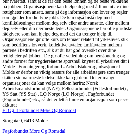
blir ivaretatt, samt at de får den beste lønnen og de beste vilkårene
på jobben. Organisasjonene kan hjelpe deg med å finne ut av dine
rettigheter som ansatt, samt gi deg informasjon om lover og regler
som gjelder for din type jobb. De kan også bistå deg med
konfliktløsninger mellom deg selv eller andre ansatte, eller mellom
deg selv eller din nærmeste leder. Organisasjonene har ofte juridiske
rådgivere som kan hjelpe deg med det du trenger hjelp til.
Organisasjonene gir ofte kurs om temaer relatert til yrkeslivet, slik
som bedriftens lovverk, kollektive avtaler, tariffavtalen mellom
partene i bedriften etc., slik at du har god oversikt over dine
rettigheter på jobben. De gir ofte veiledning om pensjonering og
andre former for trygderelaterte spørsmål knyttet til yrkeslivet ditt i
Molde . Foreninger og forbund - Arbeidstakerorganisasjoner i
Molde er derfor en viktig ressurs for alle arbeidstagere som trenger
støtten sin nærmeste ledelse ikke kan gi dem. Det er mange
organisasjoner du kan velge mellom herfra; Norsk
Arbeidsmandsforbund (NAF), Fellesforbundet (Fellesforbundet) ,
YS Stat (YS Stat) , LO Norge (LO Norge) , Fagforbundet
(Fagforbundet) etc., så det er lett å finne en organisajon som passer
akkurat
El Og It Forbundet Møre Og Romsdal
Storgata 9, 6413 Molde
Fagforbundet Møre Og Romsdal