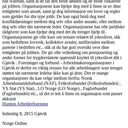
blir ivaretatt, samt at de får den beste lønnen og de beste vilkårene
på jobben. Organisasjonene kan hjelpe deg med å finne ut av dine
rettigheter som ansatt, samt gi deg informasjon om lover og regler
som gjelder for din type jobb. De kan også bistå deg med
konfliktløsninger mellom deg selv eller andre ansatte, eller mellom
deg selv eller din nærmeste leder. Organisasjonene har ofte juridiske
rådgivere som kan hjelpe deg med det du trenger hjelp til.
Organisasjonene gir ofte kurs om temaer relatert til yrkeslivet, slik
som bedriftens lovverk, kollektive avtaler, tariffavtalen mellom
partene i bedriften etc., slik at du har god oversikt over dine
rettigheter på jobben. De gir ofte veiledning om pensjonering og
andre former for trygderelaterte spørsmål knyttet til yrkeslivet ditt i
Gjøvik . Foreninger og forbund - Arbeidstakerorganisasjoner i
Gjøvik er derfor en viktig ressurs for alle arbeidstagere som trenger
støtten sin nærmeste ledelse ikke kan gi dem. Det er mange
organisasjoner du kan velge mellom herfra; Norsk
Arbeidsmandsforbund (NAF), Fellesforbundet (Fellesforbundet) ,
YS Stat (YS Stat) , LO Norge (LO Norge) , Fagforbundet
(Fagforbundet) etc., så det er lett å finne en organisajon som passer
akkurat
Hunton Arbeiderforening
Industrig 8, 2815 Gjøvik
Norge Online