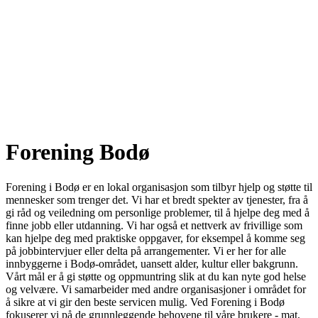
Forening Bodø
Forening i Bodø er en lokal organisasjon som tilbyr hjelp og støtte til
mennesker som trenger det. Vi har et bredt spekter av tjenester, fra å
gi råd og veiledning om personlige problemer, til å hjelpe deg med å
finne jobb eller utdanning. Vi har også et nettverk av frivillige som
kan hjelpe deg med praktiske oppgaver, for eksempel å komme seg
på jobbintervjuer eller delta på arrangementer. Vi er her for alle
innbyggerne i Bodø-området, uansett alder, kultur eller bakgrunn.
Vårt mål er å gi støtte og oppmuntring slik at du kan nyte god helse
og velvære. Vi samarbeider med andre organisasjoner i området for
å sikre at vi gir den beste servicen mulig. Ved Forening i Bodø
fokuserer vi på de grunnleggende behovene til våre brukere - mat,