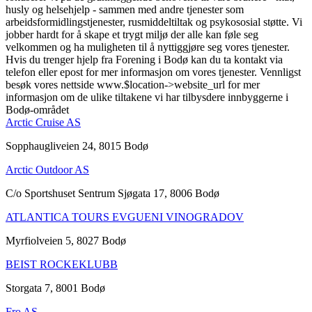
husly og helsehjelp - sammen med andre tjenester som
arbeidsformidlingstjenester, rusmiddeltiltak og psykososial støtte. Vi
jobber hardt for å skape et trygt miljø der alle kan føle seg
velkommen og ha muligheten til å nyttiggjøre seg vores tjenester.
Hvis du trenger hjelp fra Forening i Bodø kan du ta kontakt via
telefon eller epost for mer informasjon om vores tjenester. Vennligst
besøk vores nettside www.$location->website_url for mer
informasjon om de ulike tiltakene vi har tilbysdere innbyggerne i
Bodø-området
Arctic Cruise AS
Sopphaugliveien 24, 8015 Bodø
Arctic Outdoor AS
C/o Sportshuset Sentrum Sjøgata 17, 8006 Bodø
ATLANTICA TOURS EVGUENI VINOGRADOV
Myrfiolveien 5, 8027 Bodø
BEIST ROCKEKLUBB
Storgata 7, 8001 Bodø
Fro AS