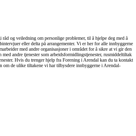
 gi råd og veiledning om personlige problemer, til å hjelpe deg med å
intervjuer eller delta på arrangementer. Vi er her for alle innbyggerne
marbeider med andre organisasjoner i området for å sikre at vi gir den
 med andre tjenester som arbeidsformidlingstjenester, rusmiddeltiltak
jenester. Hvis du trenger hjelp fra Forening i Arendal kan du ta kontakt
n om de ulike tiltakene vi har tilbysdere innbyggerne i Arendal-