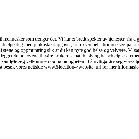
til mennesker som trenger det. Vi har et bredt spekter av tjenester, fra å
kan hjelpe deg med praktiske oppgaver, for eksempel å komme seg på jobb
 gi støtte og oppmuntring slik at du kan nyte god helse og velvære. Vi sa
leggende behovene til våre brukere - mat, husly og helsehjelp - sammen
lle kan føle seg velkommen og ha muligheten til å nyttiggjøre seg vores t
igst besøk vores nettside www.$location->website_url for mer informasjo