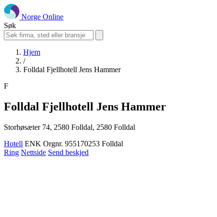
Norge Online
Søk
Hjem
/
Folldal Fjellhotell Jens Hammer
F
Folldal Fjellhotell Jens Hammer
Storhøsæter 74, 2580 Folldal, 2580 Folldal
Hotell
ENK
Orgnr. 955170253
Folldal
Ring
Nettside
Send beskjed