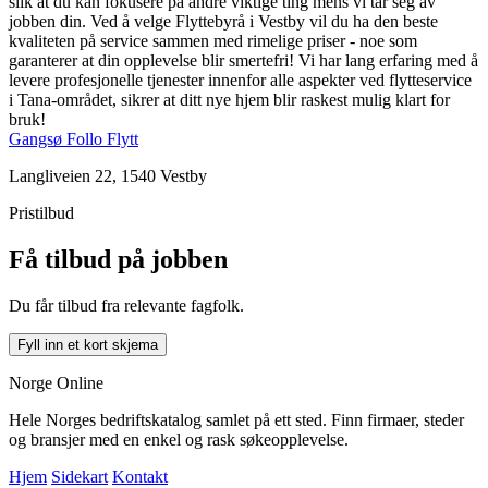
slik at du kan fokusere på andre viktige ting mens vi tar seg av
jobben din. Ved å velge Flyttebyrå i Vestby vil du ha den beste
kvaliteten på service sammen med rimelige priser - noe som
garanterer at din opplevelse blir smertefri! Vi har lang erfaring med å
levere profesjonelle tjenester innenfor alle aspekter ved flytteservice
i Tana-området, sikrer at ditt nye hjem blir raskest mulig klart for
bruk!
Gangsø Follo Flytt
Langliveien 22, 1540 Vestby
Pristilbud
Få tilbud på jobben
Du får tilbud fra relevante fagfolk.
Fyll inn et kort skjema
Norge Online
Hele Norges bedriftskatalog samlet på ett sted. Finn firmaer, steder
og bransjer med en enkel og rask søkeopplevelse.
Hjem
Sidekart
Kontakt