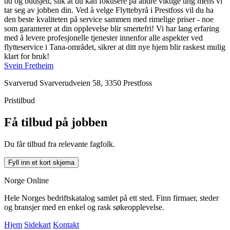
tid og budsjett, slik at du kan fokusere på andre viktige ting mens vi
tar seg av jobben din. Ved å velge Flyttebyrå i Prestfoss vil du ha
den beste kvaliteten på service sammen med rimelige priser - noe
som garanterer at din opplevelse blir smertefri! Vi har lang erfaring
med å levere profesjonelle tjenester innenfor alle aspekter ved
flytteservice i Tana-området, sikrer at ditt nye hjem blir raskest mulig
klart for bruk!
Svein Fretheim
Svarverud Svarverudveien 58, 3350 Prestfoss
Pristilbud
Få tilbud på jobben
Du får tilbud fra relevante fagfolk.
Fyll inn et kort skjema
Norge Online
Hele Norges bedriftskatalog samlet på ett sted. Finn firmaer, steder
og bransjer med en enkel og rask søkeopplevelse.
Hjem
Sidekart
Kontakt