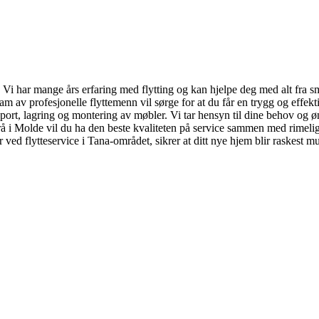
te. Vi har mange års erfaring med flytting og kan hjelpe deg med alt fra 
m av profesjonelle flyttemenn vil sørge for at du får en trygg og effekti
sport, lagring og montering av møbler. Vi tar hensyn til dine behov og øn
rå i Molde vil du ha den beste kvaliteten på service sammen med rimelige
 ved flytteservice i Tana-området, sikrer at ditt nye hjem blir raskest mu