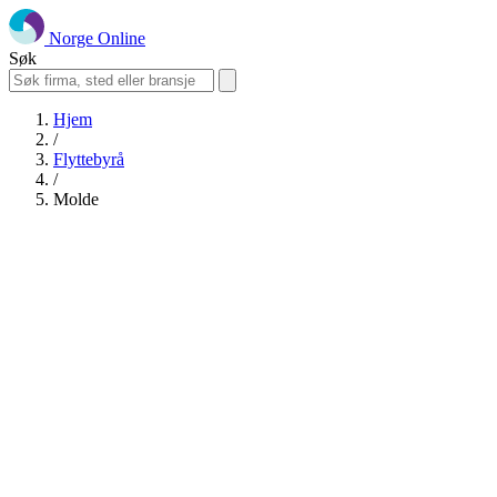
Norge Online
Søk
Hjem
/
Flyttebyrå
/
Molde