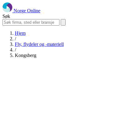
Norge Online
Søk
Hjem
/
Fly, flydeler og -materiell
/
Kongsberg