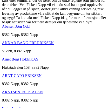
kurs eller seminarer der du lærer om de ulike reglene som gjelder for
dette feltet. Ved Fiske i Napp vil vi at du skal ha en god opplevelse
når du legger ut på sjøen, derfor gir vi alltid vennlig service og rask
levering av produktene våre slik at du kan begynne din tur sikkert
og trygt! Ta kontakt med Fiske i Napp idag for mer informasjon eller
besøk nettsiden vår for flere detaljer om tjenestene vi tilbyr!
Abelsen Jørn Odd
8382 Napp, 8382 Napp
ANNAR BANG FREDRIKSEN
Vikten, 8382 Napp
Arnet Berg Holding AS
Flakstadveien 158, 8382 Napp
ARNT CATO ERIKSEN
8382 Napp, 8382 Napp
ARNTSEN JACK ALAN
8382 Napp, 8382 Napp