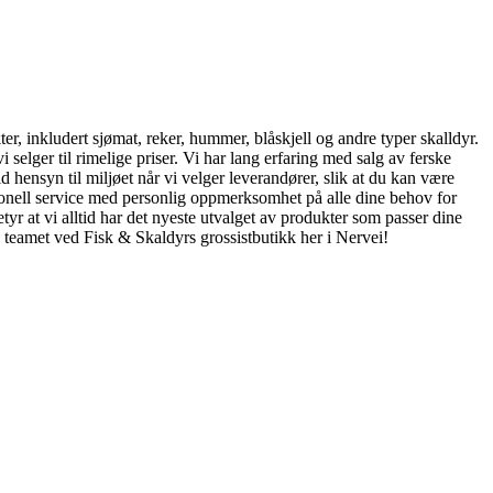
kter, inkludert sjømat, reker, hummer, blåskjell og andre typer skalldyr.
 selger til rimelige priser. Vi har lang erfaring med salg av ferske
d hensyn til miljøet når vi velger leverandører, slik at du kan være
esjonell service med personlig oppmerksomhet på alle dine behov for
yr at vi alltid har det nyeste utvalget av produkter som passer dine
d teamet ved Fisk & Skaldyrs grossistbutikk her i Nervei!