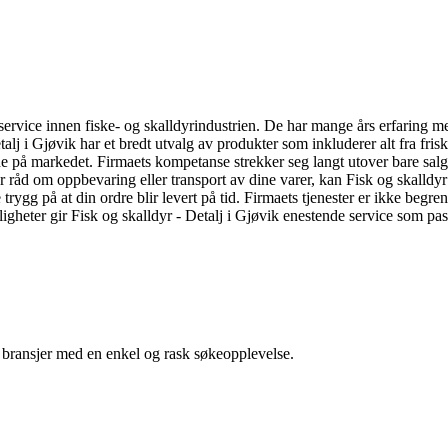
tsservice innen fiske- og skalldyrindustrien. De har mange års erfaring me
talj i Gjøvik har et bredt utvalg av produkter som inkluderer alt fra fris
tene på markedet. Firmaets kompetanse strekker seg langt utover bare salg
råd om oppbevaring eller transport av dine varer, kan Fisk og skalldyr 
e trygg på at din ordre blir levert på tid. Firmaets tjenester er ikke begr
ter gir Fisk og skalldyr - Detalj i Gjøvik enestende service som passer
g bransjer med en enkel og rask søkeopplevelse.