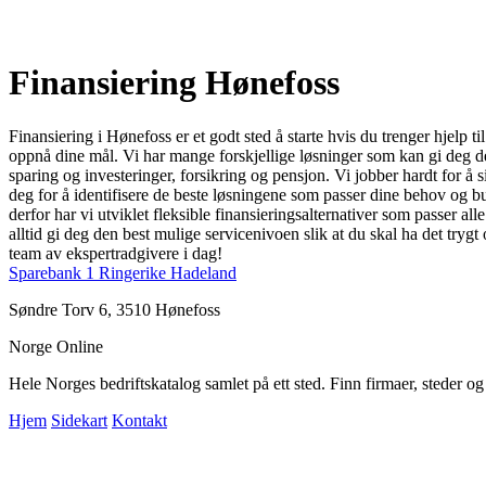
Finansiering Hønefoss
Finansiering i Hønefoss er et godt sted å starte hvis du trenger hjelp 
oppnå dine mål. Vi har mange forskjellige løsninger som kan gi deg den 
sparing og investeringer, forsikring og pensjon. Vi jobber hardt for å
deg for å identifisere de beste løsningene som passer dine behov og bu
derfor har vi utviklet fleksible finansieringsalternativer som passer al
alltid gi deg den best mulige servicenivoen slik at du skal ha det tryg
team av ekspertradgivere i dag!
Sparebank 1 Ringerike Hadeland
Søndre Torv 6, 3510 Hønefoss
Norge Online
Hele Norges bedriftskatalog samlet på ett sted. Finn firmaer, steder o
Hjem
Sidekart
Kontakt