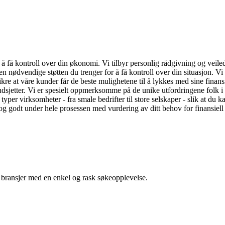
til å få kontroll over din økonomi. Vi tilbyr personlig rådgivning og vei
nødvendige støtten du trenger for å få kontroll over din situasjon. Vi ha
 sikre at våre kunder får de beste mulighetene til å lykkes med sine fin
dsjetter. Vi er spesielt oppmerksomme på de unike utfordringene folk i 
le typer virksomheter - fra smale bedrifter til store selskaper - slik at d
t og godt under hele prosessen med vurdering av ditt behov for finansiell
g bransjer med en enkel og rask søkeopplevelse.