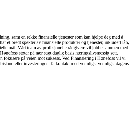
ledning, samt en rekke finansielle tjenester som kan hjelpe deg med å
r et bredt spekter av finansielle produkter og tjenester, inkludert lån,
ansielle mål. Vårt team av profesjonelle rådgivere vil jobbe sammen med
Hønefoss støter på nær sagt daglig basis næringslivsmessig sett,
u kan fokusere på veien mot suksess. Ved Finansiering i Hønefoss vil vi
 bistand eller investeringer. Ta kontakt med vennligst vennligst dagens