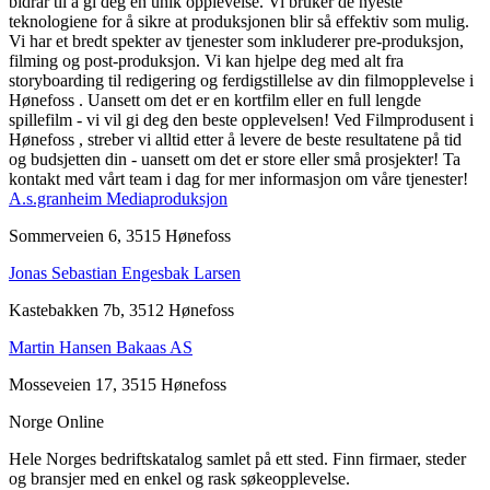
bidrar til å gi deg en unik opplevelse. Vi bruker de nyeste
teknologiene for å sikre at produksjonen blir så effektiv som mulig.
Vi har et bredt spekter av tjenester som inkluderer pre-produksjon,
filming og post-produksjon. Vi kan hjelpe deg med alt fra
storyboarding til redigering og ferdigstillelse av din filmopplevelse i
Hønefoss . Uansett om det er en kortfilm eller en full lengde
spillefilm - vi vil gi deg den beste opplevelsen! Ved Filmprodusent i
Hønefoss , streber vi alltid etter å levere de beste resultatene på tid
og budsjetten din - uansett om det er store eller små prosjekter! Ta
kontakt med vårt team i dag for mer informasjon om våre tjenester!
A.s.granheim Mediaproduksjon
Sommerveien 6, 3515 Hønefoss
Jonas Sebastian Engesbak Larsen
Kastebakken 7b, 3512 Hønefoss
Martin Hansen Bakaas AS
Mosseveien 17, 3515 Hønefoss
Norge Online
Hele Norges bedriftskatalog samlet på ett sted. Finn firmaer, steder
og bransjer med en enkel og rask søkeopplevelse.