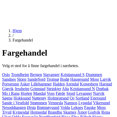
Hjem
/
Fargehandel
Fargehandel
Velg et sted for å finne fargehandel i nærheten.
Oslo
Trondheim
Bergen
Stavanger
Kristiansand S
Drammen
Sandnes
Skien
Sandefjord
Tromsø
Bodø
Haugesund
Moss
Larvik
Porsgrunn
Asker
Lillehammer
Halden
Arendal
Kongsberg
Harstad
Gjøvik
Jessheim
Grimstad
Steinkjer
Alta
Kristiansund N
Drøbak
Mo i Rana
Horten
Mandal
Voss
Førde
Stord
Levanger
Narvik
Søgne
Hokksund
Nøtterøy
Holmestrand
Os
Sortland
Egersund
Sande i Vestfold
Strømmen
Vennesla
Namsos
Lyngdal
Vikersund
Nesoddtangen
Ørsta
Brønnøysund
Volda
Leknes
Fauske
Moss
Trysil
Kvinesdal
Hemsedal
Brandbu
Skarnes
Åmot
Godvik
Rena
Ulset
Odda
Fosnavåg
Nordfjordeid
Rissa
Flisa
Råholt
Skreia