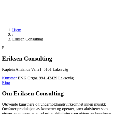
Hjem
/
Eriksen Consulting
E
Eriksen Consulting
Kaptein Amlands Vei 21, 5161 Laksevåg
Kunstner
ENK
Orgnr. 994142429
Laksevåg
Ring
Om Eriksen Consulting
Utøvende kunstnere og underholdningsvirksomhet innen musikk
Omfatter produksjon av konserter og operaer, samt aktiviteter som
utøves av grupper eller orkestre, aktiviteter som utøves av kunstnere