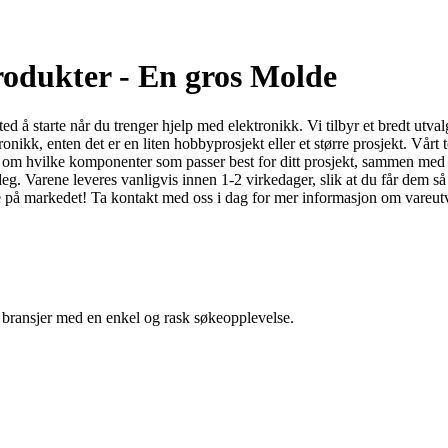
odukter - En gros Molde
d å starte når du trenger hjelp med elektronikk. Vi tilbyr et bredt utva
ronikk, enten det er en liten hobbyprosjekt eller et større prosjekt. Vå
åd om hvilke komponenter som passer best for ditt prosjekt, sammen med 
l deg. Varene leveres vanligvis innen 1-2 virkedager, slik at du får de
ne på markedet! Ta kontakt med oss i dag for mer informasjon om vareutva
g bransjer med en enkel og rask søkeopplevelse.