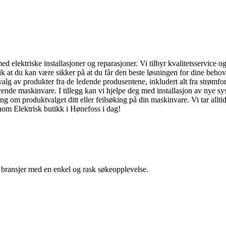
d elektriske installasjoner og reparasjoner. Vi tilbyr kvalitetsservice og
at du kan være sikker på at du får den beste løsningen for dine behov. V
valg av produkter fra de ledende produsentene, inkludert alt fra strømfors
erende maskinvare. I tillegg kan vi hjelpe deg med installasjon av nye 
ing om produktvalget ditt eller feilsøking på din maskinvare. Vi tar allti
nnom Elektrisk butikk i Hønefoss i dag!
g bransjer med en enkel og rask søkeopplevelse.