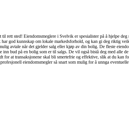
il rett sted! Eiendomsmeglere i Svelvik er spesialister på å hjelpe deg
har god kunnskap om lokale markedsforhold, og kan gi deg riktig veiledn
 mulig avtale når det gjelder salg eller kjøp av din bolig. De fleste eie
inn bud på en bolig som er til salgs. De vil også bistå deg med alle de 
 for at transaksjonene skal bli smertefrie og effektive, slik at du kan 
n profesjonell eiendomsmegler så snart som mulig for å unnga eventuell