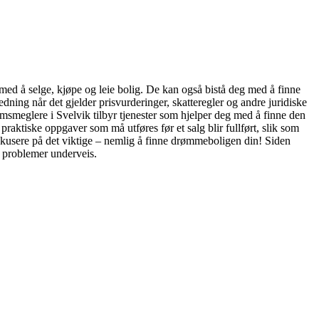
 med å selge, kjøpe og leie bolig. De kan også bistå deg med å finne
ing når det gjelder prisvurderinger, skatteregler og andre juridiske
ndomsmeglere i Svelvik tilbyr tjenester som hjelper deg med å finne den
praktiske oppgaver som må utføres før et salg blir fullført, slik som
fokusere på det viktige – nemlig å finne drømmeboligen din! Siden
e problemer underveis.