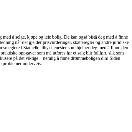
eg med å selge, kjøpe og leie bolig. De kan også bistå deg med å finne
dning når det gjelder prisvurderinger, skatteregler og andre juridiske
domsmeglere i Stathelle tilbyr tjenester som hjelper deg med å finne den
praktiske oppgaver som må utføres før et salg blir fullført, slik som
fokusere på det viktige – nemlig å finne drømmeboligen din! Siden
le problemer underveis.