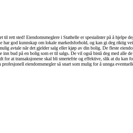
til rett sted! Eiendomsmeglere i Stathelle er spesialister på å hjelpe d
e har god kunnskap om lokale markedsforhold, og kan gi deg riktig veile
mulig avtale når det gjelder salg eller kjøp av din bolig. De fleste eien
inn bud på en bolig som er til salgs. De vil også bistå deg med alle de 
 for at transaksjonene skal bli smertefrie og effektive, slik at du kan 
en profesjonell eiendomsmegler så snart som mulig for å unnga eventuel