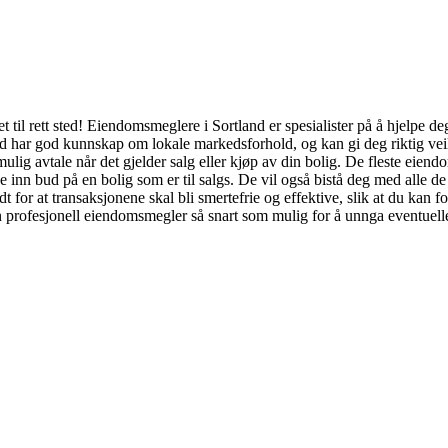
il rett sted! Eiendomsmeglere i Sortland er spesialister på å hjelpe de
 har god kunnskap om lokale markedsforhold, og kan gi deg riktig veiled
 mulig avtale når det gjelder salg eller kjøp av din bolig. De fleste eien
inn bud på en bolig som er til salgs. De vil også bistå deg med alle de 
 for at transaksjonene skal bli smertefrie og effektive, slik at du kan 
en profesjonell eiendomsmegler så snart som mulig for å unnga eventuel