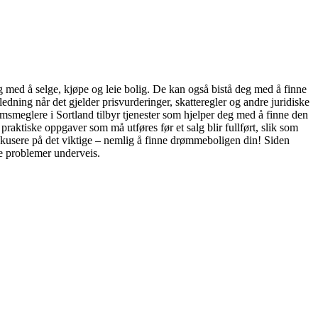
g med å selge, kjøpe og leie bolig. De kan også bistå deg med å finne
ning når det gjelder prisvurderinger, skatteregler og andre juridiske
domsmeglere i Sortland tilbyr tjenester som hjelper deg med å finne den
praktiske oppgaver som må utføres før et salg blir fullført, slik som
fokusere på det viktige – nemlig å finne drømmeboligen din! Siden
le problemer underveis.