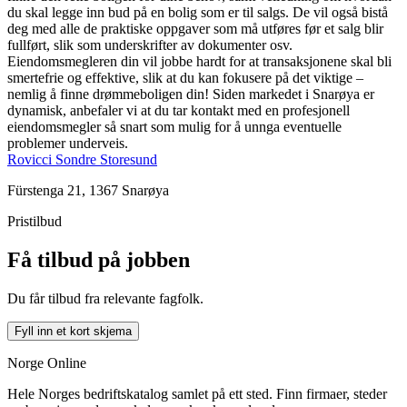
du skal legge inn bud på en bolig som er til salgs. De vil også bistå
deg med alle de praktiske oppgaver som må utføres før et salg blir
fullført, slik som underskrifter av dokumenter osv.
Eiendomsmegleren din vil jobbe hardt for at transaksjonene skal bli
smertefrie og effektive, slik at du kan fokusere på det viktige –
nemlig å finne drømmeboligen din! Siden markedet i Snarøya er
dynamisk, anbefaler vi at du tar kontakt med en profesjonell
eiendomsmegler så snart som mulig for å unnga eventuelle
problemer underveis.
Rovicci Sondre Storesund
Fürstenga 21, 1367 Snarøya
Pristilbud
Få tilbud på jobben
Du får tilbud fra relevante fagfolk.
Fyll inn et kort skjema
Norge Online
Hele Norges bedriftskatalog samlet på ett sted. Finn firmaer, steder