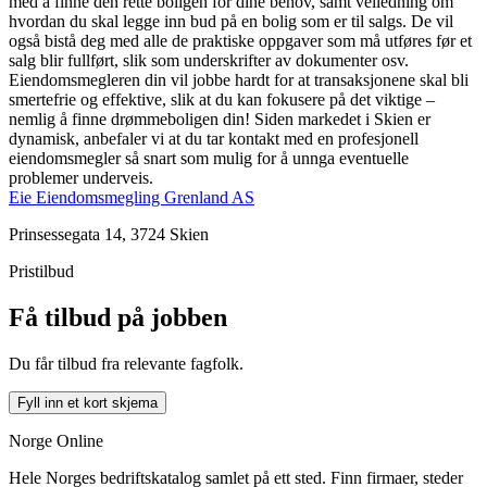
med å finne den rette boligen for dine behov, samt veiledning om
hvordan du skal legge inn bud på en bolig som er til salgs. De vil
også bistå deg med alle de praktiske oppgaver som må utføres før et
salg blir fullført, slik som underskrifter av dokumenter osv.
Eiendomsmegleren din vil jobbe hardt for at transaksjonene skal bli
smertefrie og effektive, slik at du kan fokusere på det viktige –
nemlig å finne drømmeboligen din! Siden markedet i Skien er
dynamisk, anbefaler vi at du tar kontakt med en profesjonell
eiendomsmegler så snart som mulig for å unnga eventuelle
problemer underveis.
Eie Eiendomsmegling Grenland AS
Prinsessegata 14, 3724 Skien
Pristilbud
Få tilbud på jobben
Du får tilbud fra relevante fagfolk.
Fyll inn et kort skjema
Norge Online
Hele Norges bedriftskatalog samlet på ett sted. Finn firmaer, steder