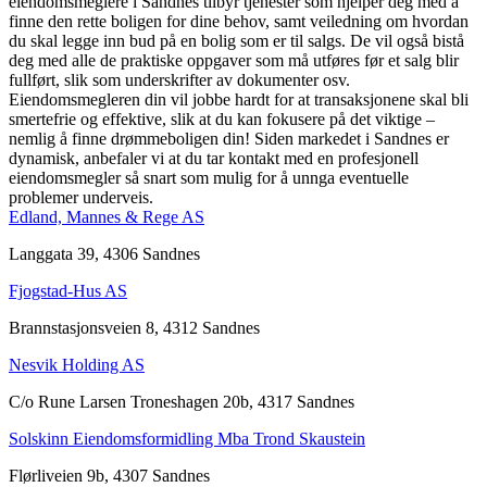
eiendomsmeglere i Sandnes tilbyr tjenester som hjelper deg med å
finne den rette boligen for dine behov, samt veiledning om hvordan
du skal legge inn bud på en bolig som er til salgs. De vil også bistå
deg med alle de praktiske oppgaver som må utføres før et salg blir
fullført, slik som underskrifter av dokumenter osv.
Eiendomsmegleren din vil jobbe hardt for at transaksjonene skal bli
smertefrie og effektive, slik at du kan fokusere på det viktige –
nemlig å finne drømmeboligen din! Siden markedet i Sandnes er
dynamisk, anbefaler vi at du tar kontakt med en profesjonell
eiendomsmegler så snart som mulig for å unnga eventuelle
problemer underveis.
Edland, Mannes & Rege AS
Langgata 39, 4306 Sandnes
Fjogstad-Hus AS
Brannstasjonsveien 8, 4312 Sandnes
Nesvik Holding AS
C/o Rune Larsen Troneshagen 20b, 4317 Sandnes
Solskinn Eiendomsformidling Mba Trond Skaustein
Flørliveien 9b, 4307 Sandnes