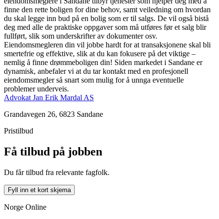
eiendomsmeglere i Sandane tilbyr tjenester som hjelper deg med å
finne den rette boligen for dine behov, samt veiledning om hvordan
du skal legge inn bud på en bolig som er til salgs. De vil også bistå
deg med alle de praktiske oppgaver som må utføres før et salg blir
fullført, slik som underskrifter av dokumenter osv.
Eiendomsmegleren din vil jobbe hardt for at transaksjonene skal bli
smertefrie og effektive, slik at du kan fokusere på det viktige –
nemlig å finne drømmeboligen din! Siden markedet i Sandane er
dynamisk, anbefaler vi at du tar kontakt med en profesjonell
eiendomsmegler så snart som mulig for å unnga eventuelle
problemer underveis.
Advokat Jan Erik Mardal AS
Grandavegen 26, 6823 Sandane
Pristilbud
Få tilbud på jobben
Du får tilbud fra relevante fagfolk.
Fyll inn et kort skjema
Norge Online