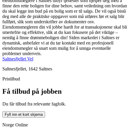
eiendomsmeglere i Saltnes tilbyr tjenester som hjelper deg med å
finne den rette boligen for dine behov, samt veiledning om hvordan
du skal legge inn bud på en bolig som er til salgs. De vil også bistå
deg med alle de praktiske oppgaver som må utføres før et salg blir
fullført, slik som underskrifter av dokumenter osv.
Eiendomsmegleren din vil jobbe hardt for at transaksjonene skal bli
smertefrie og effektive, slik at du kan fokusere på det viktige –
nemlig å finne drømmeboligen din! Siden markedet i Saltnes er
dynamisk, anbefaler vi at du tar kontakt med en profesjonell
eiendomsmegler så snart som mulig for å unnga eventuelle
problemer underveis.
Saltnesfjellet Vel
Saltnesfjellet, 1642 Saltnes
Pristilbud
Få tilbud på jobben
Du får tilbud fra relevante fagfolk.
Fyll inn et kort skjema
Norge Online