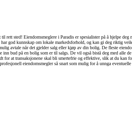
l rett sted! Eiendomsmeglere i Paradis er spesialister på å hjelpe deg 
har god kunnskap om lokale markedsforhold, og kan gi deg riktig veiledn
 mulig avtale når det gjelder salg eller kjøp av din bolig. De fleste eien
inn bud på en bolig som er til salgs. De vil også bistå deg med alle de 
 for at transaksjonene skal bli smertefrie og effektive, slik at du kan 
n profesjonell eiendomsmegler så snart som mulig for å unnga eventuelle