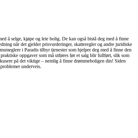
med å selge, kjøpe og leie bolig. De kan også bistå deg med å finne
ing når det gjelder prisvurderinger, skatteregler og andre juridiske
domsmeglere i Paradis tilbyr tjenester som hjelper deg med å finne den
praktiske oppgaver som må utføres før et salg blir fullført, slik som
fokusere på det viktige – nemlig å finne drømmeboligen din! Siden
 problemer underveis.