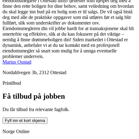
eiendomsmeglere i Ottestad tilbyr tjenester som hjelper deg med å
finne den rette boligen for dine behov, samt veiledning om hvordan
du skal legge inn bud på en bolig som er til salgs. De vil også bistå
deg med alle de praktiske oppgaver som må utføres før et salg blir
fullført, slik som underskrifter av dokumenter osv.
Eiendomsmegleren din vil jobbe hardt for at transaksjonene skal bli
smertefrie og effektive, slik at du kan fokusere på det viktige –
nemlig å finne drømmeboligen din! Siden markedet i Ottestad er
dynamisk, anbefaler vi at du tar kontakt med en profesjonell
eiendomsmegler så snart som mulig for å unnga eventuelle
problemer underveis.
Marius Oustad
Nordahlvegen 3b, 2312 Ottestad
Pristilbud
Få tilbud på jobben
Du får tilbud fra relevante fagfolk.
Fyll inn et kort skjema
Norge Online