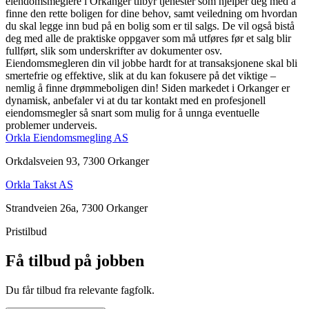
eiendomsmeglere i Orkanger tilbyr tjenester som hjelper deg med å
finne den rette boligen for dine behov, samt veiledning om hvordan
du skal legge inn bud på en bolig som er til salgs. De vil også bistå
deg med alle de praktiske oppgaver som må utføres før et salg blir
fullført, slik som underskrifter av dokumenter osv.
Eiendomsmegleren din vil jobbe hardt for at transaksjonene skal bli
smertefrie og effektive, slik at du kan fokusere på det viktige –
nemlig å finne drømmeboligen din! Siden markedet i Orkanger er
dynamisk, anbefaler vi at du tar kontakt med en profesjonell
eiendomsmegler så snart som mulig for å unnga eventuelle
problemer underveis.
Orkla Eiendomsmegling AS
Orkdalsveien 93, 7300 Orkanger
Orkla Takst AS
Strandveien 26a, 7300 Orkanger
Pristilbud
Få tilbud på jobben
Du får tilbud fra relevante fagfolk.