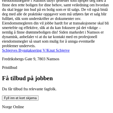
eiendomsmeglere i Namsos tilbyr tjenester som hjelper deg med å
finne den rette boligen for dine behov, samt veiledning om hvordan
du skal legge inn bud på en bolig som er til salgs. De vil også bistå
deg med alle de praktiske oppgaver som må utføres før et salg blir
fullført, slik som underskrifter av dokumenter osv.
Eiendomsmegleren din vil jobbe hardt for at transaksjonene skal bli
smertefrie og effektive, slik at du kan fokusere på det viktige –
nemlig å finne drømmeboligen din! Siden markedet i Namsos er
dynamisk, anbefaler vi at du tar kontakt med en profesjonell
eiendomsmegler så snart som mulig for å unnga eventuelle
problemer underveis.
Schjerves Byggtaksering V/Knut Schjerve
Fredriksbergs Gate 9, 7803 Namsos
Pristilbud
Få tilbud på jobben
Du får tilbud fra relevante fagfolk.
Fyll inn et kort skjema
Norge Online