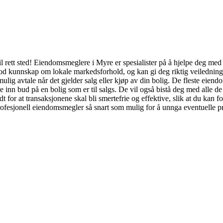
rett sted! Eiendomsmeglere i Myre er spesialister på å hjelpe deg med 
 kunnskap om lokale markedsforhold, og kan gi deg riktig veiledning nå
 mulig avtale når det gjelder salg eller kjøp av din bolig. De fleste eie
inn bud på en bolig som er til salgs. De vil også bistå deg med alle de 
 for at transaksjonene skal bli smertefrie og effektive, slik at du kan 
rofesjonell eiendomsmegler så snart som mulig for å unnga eventuelle p