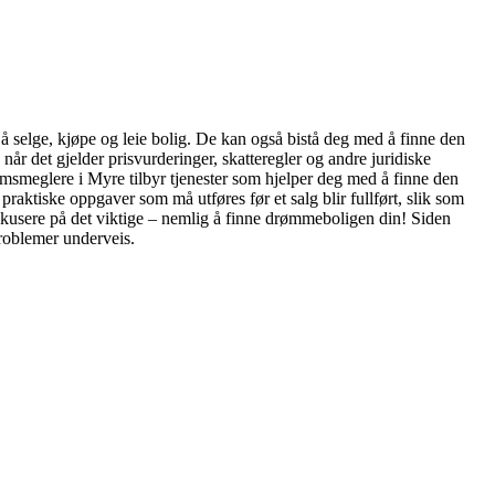
å selge, kjøpe og leie bolig. De kan også bistå deg med å finne den
r det gjelder prisvurderinger, skatteregler og andre juridiske
ndomsmeglere i Myre tilbyr tjenester som hjelper deg med å finne den
praktiske oppgaver som må utføres før et salg blir fullført, slik som
fokusere på det viktige – nemlig å finne drømmeboligen din! Siden
roblemer underveis.