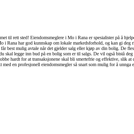
 til rett sted! Eiendomsmeglere i Mo i Rana er spesialister på å hjelp
o i Rana har god kunnskap om lokale markedsforhold, og kan gi deg rikti
u får best mulig avtale når det gjelder salg eller kjøp av din bolig. De 
 skal legge inn bud på en bolig som er til salgs. De vil også bistå deg 
be hardt for at transaksjonene skal bli smertefrie og effektive, slik a
kt med en profesjonell eiendomsmegler så snart som mulig for å unnga 