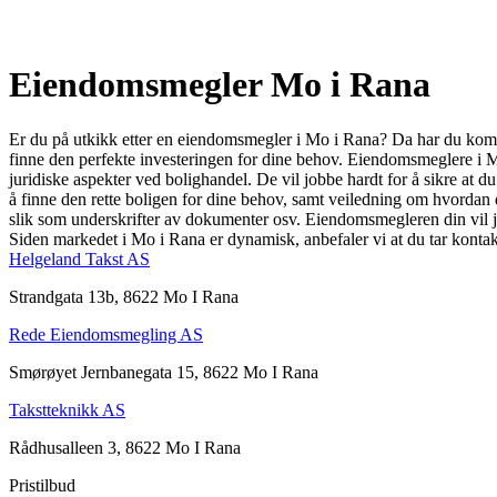
Eiendomsmegler Mo i Rana
Er du på utkikk etter en eiendomsmegler i Mo i Rana? Da har du kommet
finne den perfekte investeringen for dine behov. Eiendomsmeglere i M
juridiske aspekter ved bolighandel. De vil jobbe hardt for å sikre at d
å finne den rette boligen for dine behov, samt veiledning om hvordan du
slik som underskrifter av dokumenter osv. Eiendomsmegleren din vil job
Siden markedet i Mo i Rana er dynamisk, anbefaler vi at du tar konta
Helgeland Takst AS
Strandgata 13b, 8622 Mo I Rana
Rede Eiendomsmegling AS
Smørøyet Jernbanegata 15, 8622 Mo I Rana
Takstteknikk AS
Rådhusalleen 3, 8622 Mo I Rana
Pristilbud