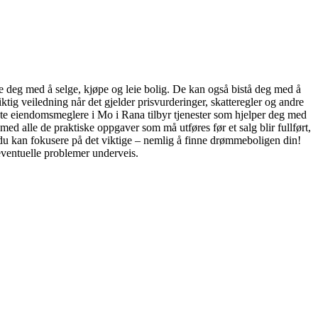
e deg med å selge, kjøpe og leie bolig. De kan også bistå deg med å
g veiledning når det gjelder prisvurderinger, skatteregler og andre
fleste eiendomsmeglere i Mo i Rana tilbyr tjenester som hjelper deg med
med alle de praktiske oppgaver som må utføres før et salg blir fullført,
t du kan fokusere på det viktige – nemlig å finne drømmeboligen din!
eventuelle problemer underveis.