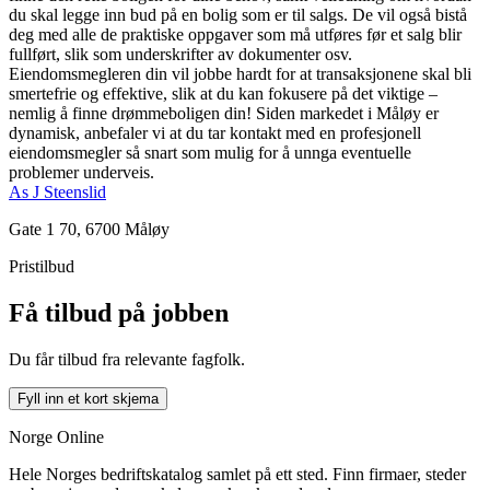
du skal legge inn bud på en bolig som er til salgs. De vil også bistå
deg med alle de praktiske oppgaver som må utføres før et salg blir
fullført, slik som underskrifter av dokumenter osv.
Eiendomsmegleren din vil jobbe hardt for at transaksjonene skal bli
smertefrie og effektive, slik at du kan fokusere på det viktige –
nemlig å finne drømmeboligen din! Siden markedet i Måløy er
dynamisk, anbefaler vi at du tar kontakt med en profesjonell
eiendomsmegler så snart som mulig for å unnga eventuelle
problemer underveis.
As J Steenslid
Gate 1 70, 6700 Måløy
Pristilbud
Få tilbud på jobben
Du får tilbud fra relevante fagfolk.
Fyll inn et kort skjema
Norge Online
Hele Norges bedriftskatalog samlet på ett sted. Finn firmaer, steder